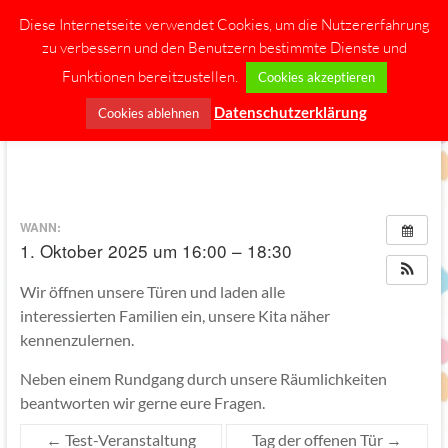
Diese Internetseite verwendet Cookies, um die Nutzererfahrung
Zum
zu verbessern und den Benutzern bestimmte Dienste und
Inhalt
springen
Funktionen bereitzustellen.
Cookies akzeptieren
Menü
Datenschutzerklärung
Cookies ablehnen
Elterninitiative
Bambini
Montessori-
WANN:
Kindertagesstätte
1. Oktober 2025 um 16:00 – 18:30
Greven
Wir öffnen unsere Türen und laden alle
interessierten Familien ein, unsere Kita näher
kennenzulernen.
Neben einem Rundgang durch unsere Räumlichkeiten
beantworten wir gerne eure Fragen.
←
Test-Veranstaltung
Tag der offenen Tür
→