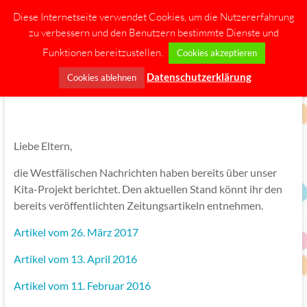
Diese Internetseite verwendet Cookies, um die Nutzererfahrung
Zum
zu verbessern und den Benutzern bestimmte Dienste und
Inhalt
springen
Funktionen bereitzustellen.
Cookies akzeptieren
Menü
Datenschutzerklärung
Cookies ablehnen
Elterninitiative
Bambini
Liebe Eltern,
Montessori-
Kindertagesstätte
die Westfälischen Nachrichten haben bereits über unser
Greven
Kita-Projekt berichtet. Den aktuellen Stand könnt ihr den
bereits veröffentlichten Zeitungsartikeln entnehmen.
Artikel vom 26. März 2017
Artikel vom 13. April 2016
Artikel vom 11. Februar 2016